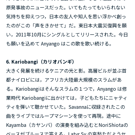
原発事故のニュースだった。いてもたってもいられない
気持ちを抑えつつ，日本の友人や知人を思い浮かべ創っ
たのがこの「声をきかせて」だ。東日本大震災復興を願
い，2011年10月にシングルとしてリリースされた。今日
も願いを込めて Anyango はこの歌を歌い続ける。
6. Kariobangi（カリオバンギ）
大きく発展を続けるケニアの光と影。高層ビルが並ぶ首
都ナイロビには，アフリカ大陸最大規模のスラムがあ
る。Kariobangiはそんなスラムの１つで，Anyango は修
業時代 Kariobangiに出かけては，子どもたちにニャティ
ティを弾いて聴かせていた。Savannaに収録されたこの
曲をライブではループマシーンを使って再現。途中に
Kayamba（カヤンバ）の演奏を組み込むとNoriShiotaの
ベースがブルースで答える。Latyr Sy の哀愁ただようセ