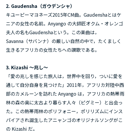
2. Gaudensha（ガウデンシャ）
キユーピーマヨネーズ2015年CM曲。Gaudenshaとはケ
ニアの女性の名前。Anyango の大師匠オクム・オレンゴ
夫人の名もGaudenshaという。この楽曲は，
Savanna（サバンナ）の厳しい自然の中で，たくましく
生きるアフリカの女性たちへの讃歌である。
3. Kizashi 〜兆し〜
「愛の兆しを感じた旅人は，世界中を回り，ついに愛を
通して自分自身を見つけた」2011年，アフリカ対陸中西
部のカメルーンを訪れた Anyango は，アフリカの熱帯雨
林の森の奥に太古より暮らす人々（ピグミー）と出会っ
た。この熱帯雨林のポリフォニー，ポリリズムにインス
パイアされ誕生したアニャンゴのオリジナルソングがこ
の Kizashi だ。