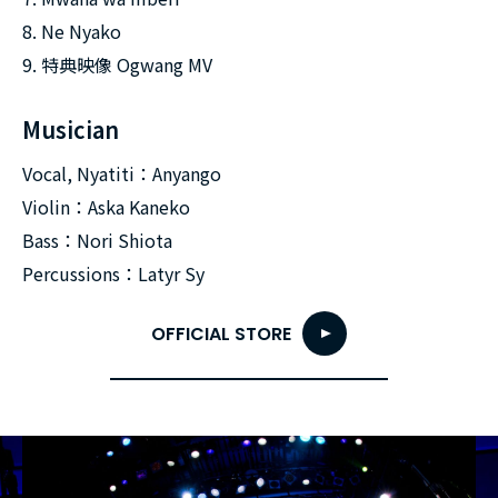
8. Ne Nyako
9. 特典映像 Ogwang MV
Musician
Vocal, Nyatiti：Anyango
Violin：Aska Kaneko
Bass：Nori Shiota
Percussions：Latyr Sy
OFFICIAL STORE