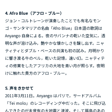
4. Afro Blue（アフロ・ブルー）
ジョン・コルトレーンが演奏したことでも有名なモン
ゴ・サンタマリアの名曲「Afro Blue」日本語の歌詞は
Anyango 自身による。夜のサバンナの乾いた空気に，透
明な声が溶け込み，艶やかな懐かしさを醸し出す。ニャ
ティティとダブル・ベースの共演も初の試み。月明かり
に響き渡る牛のベル，乾いた記憶，遠い幻。ニャティテ
ィの修業をしたアフリカの大地を青い月が照らす。夜明
けに触れた貴方のアフロ・ブルー。
5. 声をきかせて
2011年3月11日。Anyango はパリで，サードアルバム
「Teï molo」のレコーディング中だった。そこに飛び込
んできたのが未曾有の大地震と津波，そして福島のあの