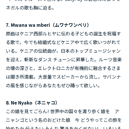
ネガルの歌も胸に迫る。
7. Mwana wa mberi（ムワナワンベリ）
原曲はケニア西部ルヒヤに伝わる子どもの誕生を祝福す
る歌で，今でも結婚式などケニア中で広く歌いつがれて
いる。ケニアの伝統曲が，日本のトップミュージシャン
を迎え，斬新なダンス チューンに昇華した。ルーツ音楽
の懐の深さと，エレクトロニカが有機的に融合するさま
は聞き所満載。大音量でスピーカーから流し，サバンナ
の風を感じながらあなたもぜひ踊って欲しい。
8. Ne Nyako（ネニャコ）
この娘を見てごらん! 世界中の国々を渡り歩く娘を ア
ニャンゴという名のおどけた娘 今 どうやってこの旅を
始めたか 伝えたい みんな 驚きをかくせない! いろいろ