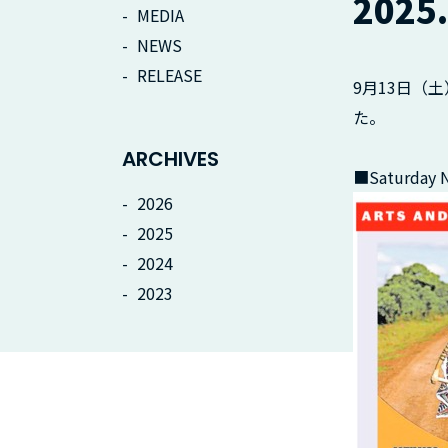
202
MEDIA
NEWS
RELEASE
9月13日（土）
た。
ARCHIVES
■Saturday N
2026
2025
2024
2023