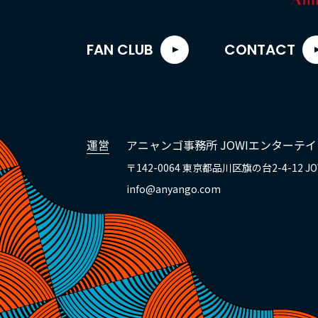
FAN CLUB
CONTACT
運営
アニャンゴ事務所 JOWIエンターテ
〒142-0064 東京都品川区旗の台2-4-12
J
info@anyango.com